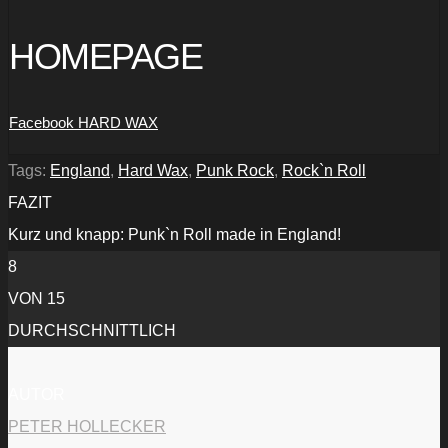
HOMEPAGE
Facebook HARD WAX
Tags:
England
,
Hard Wax
,
Punk Rock
,
Rock`n Roll
FAZIT
Kurz und knapp: Punk`n Roll made in England!
8
VON 15
DURCHSCHNITTLICH
AUTOR
PETER HOLLECKER