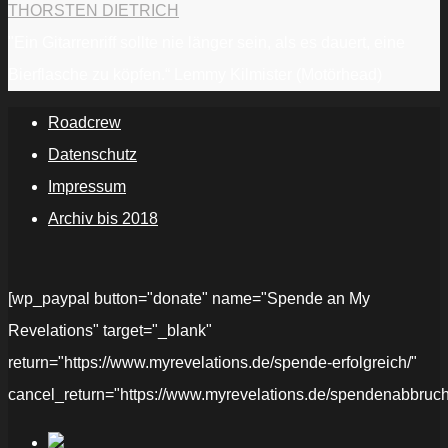
THORSTEN DIETRICH
"Ein Gitarrenriff sollte nie länger sein, als es dauert, eine
Bierflasche zu köpfen.“ Lemmy Kilmister (Motörhead)
Roadcrew
Datenschutz
Impressum
Archiv bis 2018
[wp_paypal button="donate" name="Spende an My
Revelations" target="_blank"
return="https://www.myrevelations.de/spende-erfolgreich/"
cancel_return="https://www.myrevelations.de/spendenabbruch