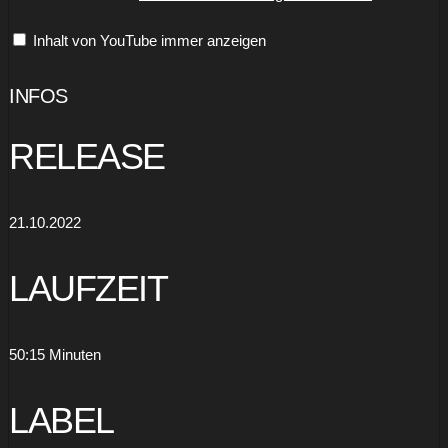
(The
Things
Inhalt von YouTube immer anzeigen
We
Do)
When
We're
INFOS
Young
In
Love"
RELEASE
-
Official
Music
Video“
von
21.10.2022
YouTube
anzeigen
LAUFZEIT
50:15 Minuten
LABEL