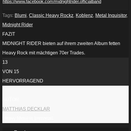
https://www.facebook.com/midnightrider.officialband
Tags:
Blumi
,
Classic Heavy Rockz
,
Koblenz
,
Metal Inquisitor
,
Midnight Rider
FAZIT
MIDNIGHT RIDER bieten auf ihrem zweiten Album fetten
Heavy Rock mit mächtigen 70er Trades.
13
VON 15
HERVORRAGEND
AUTOR
MATTHIAS DECKLAR
Heavy Metal is Immortal!