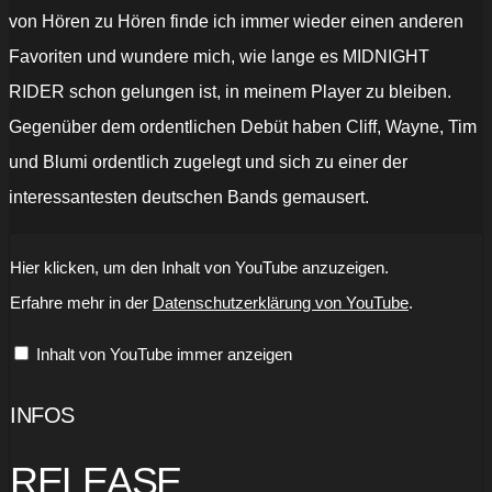
von Hören zu Hören finde ich immer wieder einen anderen
Favoriten und wundere mich, wie lange es MIDNIGHT
RIDER schon gelungen ist, in meinem Player zu bleiben.
Gegenüber dem ordentlichen Debüt haben Cliff, Wayne, Tim
und Blumi ordentlich zugelegt und sich zu einer der
interessantesten deutschen Bands gemausert.
„MIDNIGHT
Hier klicken, um den Inhalt von YouTube anzuzeigen.
RIDER
-
Erfahre mehr in der
Datenschutzerklärung von YouTube
.
Time
Of
Dying
Inhalt von YouTube immer anzeigen
(Official
Visualizer)“
von
YouTube
INFOS
anzeigen
RELEASE