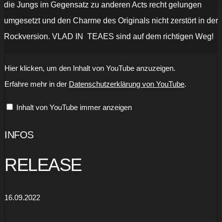
die Jungs im Gegensatz zu anderen Acts recht gelungen
umgesetzt und den Charme des Originals nicht zerstört in der
Rockversion. VLAD IN TEAES sind auf dem richtigen Weg!
„Vlad
Hier klicken, um den Inhalt von YouTube anzuzeigen.
in
Tears
Erfahre mehr in der
Datenschutzerklärung von YouTube
.
-
Right
Now
Inhalt von YouTube immer anzeigen
(Official
video)“
von
YouTube
INFOS
anzeigen
RELEASE
16.09.2022