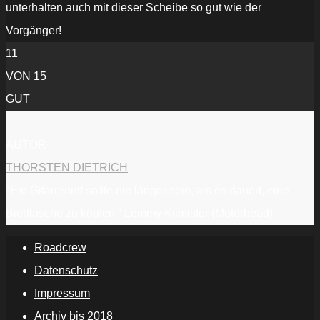
unterhalten auch mit dieser Scheibe so gut wie der
Vorgänger!
11
VON 15
GUT
AUTOR
THORSTEN DIETRICH
"Ein Gitarrenriff sollte nie länger sein, als es dauert, eine
Bierflasche zu köpfen.“ Lemmy Kilmister (Motörhead)
Roadcrew
Datenschutz
Impressum
Archiv bis 2018