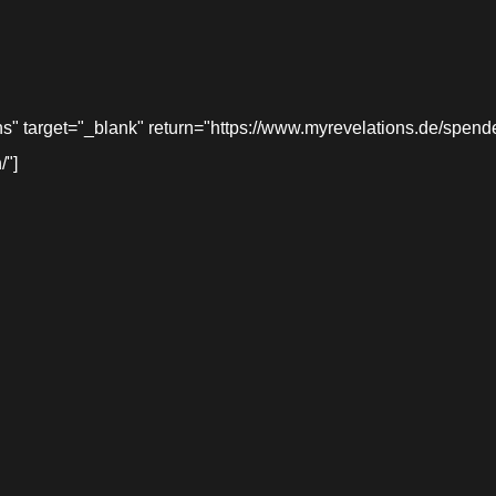
target="_blank" return="https://www.myrevelations.de/spende-
/"]