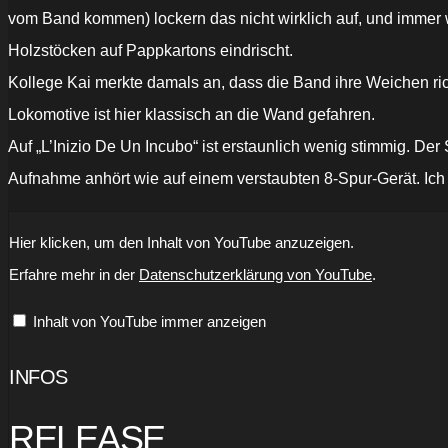
vom Band kommen) lockern das nicht wirklich auf, und immer w
Holzstöcken auf Pappkartons eindrischt.
Kollege Kai merkte damals an, dass die Band ihre Weichen ric
Lokomotive ist hier klassisch an die Wand gefahren.
Auf „L’Inizio De Un Incubo“ ist erstaunlich wenig stimmig. De
Aufnahme anhört wie auf einem verstaubten 8-Spur-Gerät. Ich 
„TENEBRO
Hier klicken, um den Inhalt von YouTube anzuzeigen.
-
Démoni
Erfahre mehr in der
Datenschutzerklärung von YouTube
.
[2022]“
von
YouTube
Inhalt von YouTube immer anzeigen
anzeigen
INFOS
RELEASE