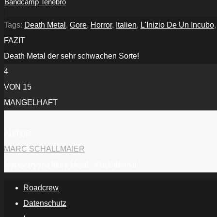
Bandcamp Tenebro
Tags:
Death Metal
,
Gore
,
Horror
,
Italien
,
L'Inizio De Un Incubo
FAZIT
Death Metal der sehr schwachen Sorte!
4
VON 15
MANGELHAFT
AUTOR
MARC SCHALLMAIER
Not everyone likes Metal - Fuck them!!!
Roadcrew
Datenschutz