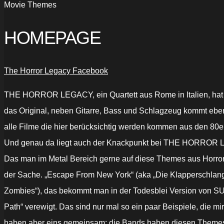
Movie Themes
HOMEPAGE
The Horror Legacy Facebook
THE HORROR LEGACY, ein Quartett aus Rome in Italien, hat e
das Original, neben Gitarre, Bass und Schlagzeug kommt ebe
alle Filme die hier berücksichtig werden kommen aus den 80er
Und genau da liegt auch der Knackpunkt bei THE HORROR
Das man im Metal Bereich gerne auf diese Themes aus Horror F
der Sache. „Escape From New York“ (aka „Die Klapperschla
Zombies“), das bekommt man in der Todesblei Version von 
Path“ verewigt. Das sind nur mal so ein paar Beispiele, die mi
haben aber eins gemeinsam: die Bands haben diesen Themes 