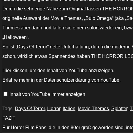
Durch die sehr enge Nähe zum Original lassen THE HORROR L
originelle Auswahl der Movie Themes, „Buio Omega“ (aka „Sad
Themes aber dann hört fallen sie einem sofort wieder ein, bzw.
„Halloween“.
So ist „Days Of Terror“ nette Unterhaltung, durch die moder
schon, wirklich etwas Spannendes haben THE HORROR LEGACY
„The
Hier klicken, um den Inhalt von YouTube anzuzeigen.
Horror
Legacy
Erfahre mehr in der
Datenschutzerklärung von YouTube
.
-
Inferno
Mater
Inhalt von YouTube immer anzeigen
Tenebrarum
(Official
Video)“
von
Tags:
Days Of Terror
,
Horror
,
Italien
,
Movie Themes
,
Splatter
,
T
YouTube
anzeigen
FAZIT
Für Horror Film Fans, die in den 80er groß geworden sind, inter