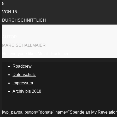
8
VON 15
DURCHSCHNITTLICH
AUTOR
MARC SCHALLMAIER
Not everyone likes Metal - Fuck them!!!
Roadcrew
Datenschutz
Impressum
Archiv bis 2018
[wp_paypal button="donate" name="Spende an My Revelations" 