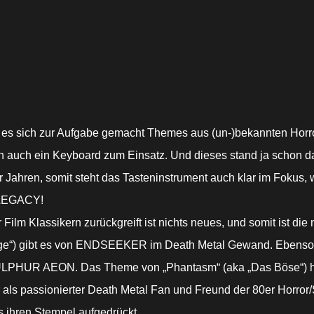
s sich zur Aufgabe gemacht Themes aus (un-)bekannten Horror
n auch ein Keyboard zum Einsatz. Und dieses stand ja schon d
 Jahren, somit steht das Tasteninstrument auch klar im Fokus, 
 LEGACY!
ilm Klassikern zurückgreift ist nichts neues, und somit ist di
nge“) gibt es von ENDSEEKER im Death Metal Gewand. Ebenso 
SULPHUR AEON. Das Theme von „Phantasm“ (aka „Das Böse“) h
r als passionierter Death Metal Fan und Freund der 80er Horror/
ihren Stempel aufgedrückt.