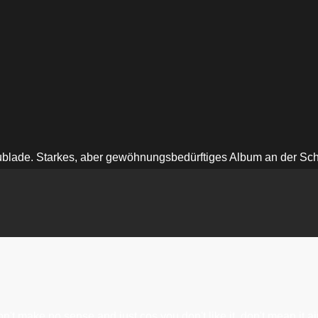
. Starkes, aber gewöhnungsbedürftiges Album an der Schni
't make no sense and just cos you don't like it, don't mean it ai