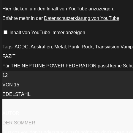
„THE
Hier klicken, um den Inhalt von YouTube anzuzeigen.
NEPTUNE
POWER
Erfahre mehr in der
Datenschutzerklärung von YouTube
.
FEDERATION
feat.
CHRIS
Inhalt von YouTube immer anzeigen
PENNEY
-
We
Beasts
Tags:
ACDC
,
Australien
,
Metal
,
Punk
,
Rock
,
Transvision Vamp
of
The
FAZIT
Night“
von
Für THE NEPTUNE POWER FEDERATION passt keine Schublade
YouTube
anzeigen
12
VON 15
EDELSTAHL
AUTOR
DER SOMMER
Just cos you don't understand what's going on, don't mean it don