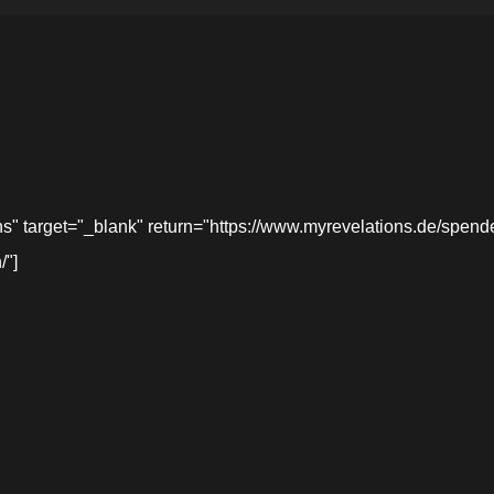
target="_blank" return="https://www.myrevelations.de/spende-
/"]