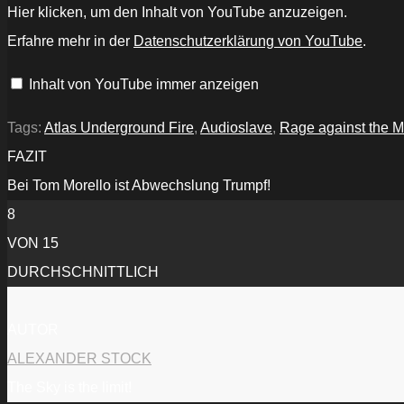
„Tom
Hier klicken, um den Inhalt von YouTube anzuzeigen.
Morello
-
Erfahre mehr in der
Datenschutzerklärung von YouTube
.
Hold
The
Line
Inhalt von YouTube immer anzeigen
(feat.
grandson)
[Official
Video]“
Tags:
Atlas Underground Fire
,
Audioslave
,
Rage against the 
von
YouTube
FAZIT
anzeigen
Bei Tom Morello ist Abwechslung Trumpf!
8
VON 15
DURCHSCHNITTLICH
AUTOR
ALEXANDER STOCK
The Sky is the limit!