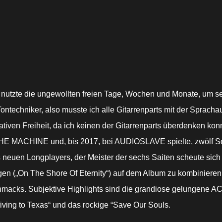
o
nutzte die ungewollten freien Tage, Wochen und Monate, um 
techniker, also musste ich alle Gitarrenparts mit der Spracha
eativen Freiheit, da ich keinen der Gitarrenparts überdenken ko
E MACHINE und, bis 2017, bei AUDIOSLAVE spielte, zwölf Songs
uen Longplayers, der Meister der sechs Saiten scheute sich ni
(„On The Shore Of Eternity“) auf dem Album zu kombinieren. Dem
macks. Subjektive Highlights sind die grandiose gelungene AC
ving to Texas“ und das rockige “Save Our Souls.