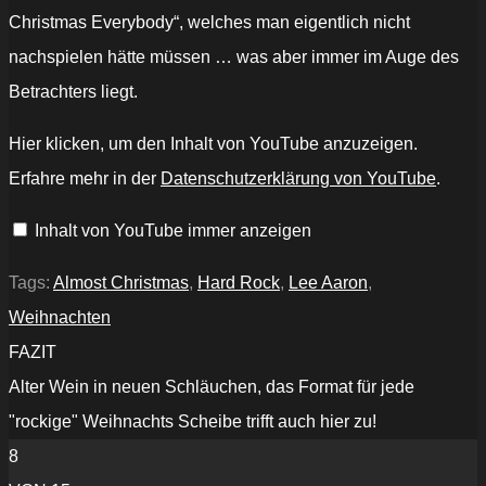
Christmas Everybody“, welches man eigentlich nicht
nachspielen hätte müssen … was aber immer im Auge des
Betrachters liegt.
„Lee
Hier klicken, um den Inhalt von YouTube anzuzeigen.
Aaron
-
Erfahre mehr in der
Datenschutzerklärung von YouTube
.
Everything's
Gonna
Be
Inhalt von YouTube immer anzeigen
Cool
This
Christmas
official
Tags:
Almost Christmas
,
Hard Rock
,
Lee Aaron
,
video“
von
Weihnachten
YouTube
anzeigen
FAZIT
Alter Wein in neuen Schläuchen, das Format für jede
"rockige" Weihnachts Scheibe trifft auch hier zu!
8