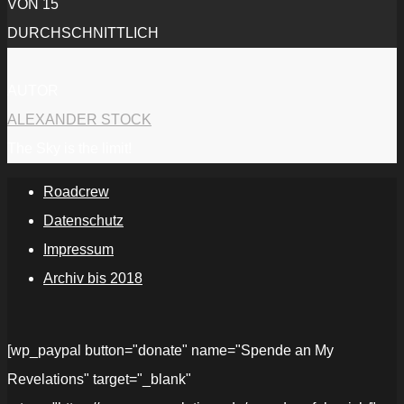
VON 15
DURCHSCHNITTLICH
AUTOR
ALEXANDER STOCK
The Sky is the limit!
Roadcrew
Datenschutz
Impressum
Archiv bis 2018
[wp_paypal button="donate" name="Spende an My
Revelations" target="_blank"