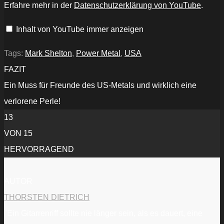
Erfahre mehr in der
Datenschutzerklärung von YouTube
.
Ultra
Psychic
Nightmares“
Inhalt von YouTube immer anzeigen
von
YouTube
anzeigen
Tags:
Mark Shelton
,
Power Metal
,
USA
FAZIT
Ein Muss für Freunde des US-Metals und wirklich eine
verlorene Perle!
13
VON 15
HERVORRAGEND
AUTOR
THORSTEN DIETRICH
"Ein Gitarrenriff sollte nie länger sein, als es dauert, eine