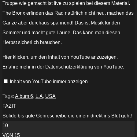
Truppe wie gemacht ist live zu spielen bei diesem Material.
The Bronx erfinden das Rad natürlich nicht neu, machen das
Ganze aber durchaus spannend! Das ist Musik für den
Sommer und macht gute Laune. Das kann man diesen
Herbst sicherlich brauchen.
„The
Hier klicken, um den Inhalt von YouTube anzuzeigen.
Bronx
-
Erfahre mehr in der
Datenschutzerklärung von YouTube
.
Peace
Pipe
(Official
Inhalt von YouTube immer anzeigen
Video)“
von
YouTube
anzeigen
Tags:
Album 6
,
L.A
,
USA
FAZIT
Solide bis gute Genrescheibe die einem direkt ins Blut geht!
10
VON 15