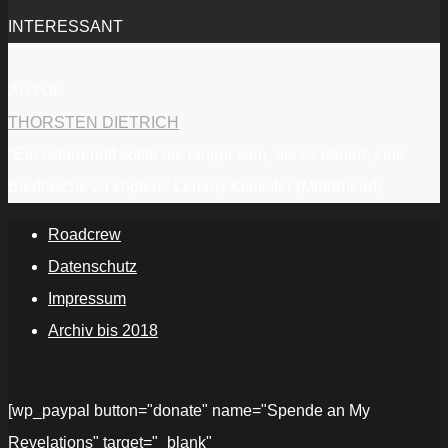
INTERESSANT
AUTOR
THORSTEN DIETRICH
"Ein Gitarrenriff sollte nie länger sein, als es dauert, eine
Bierflasche zu köpfen.“ Lemmy Kilmister (Motörhead)
Roadcrew
Datenschutz
Impressum
Archiv bis 2018
[wp_paypal button="donate" name="Spende an My
Revelations" target="_blank"