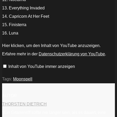
13. Everything Invaded
14. Capricorn At Her Feet
15. Finisterra
16. Luna
„Firewalking“
Hier klicken, um den Inhalt von YouTube anzuzeigen.
von
YouTube
Erfahre mehr in der
Datenschutzerklärung von YouTube
.
anzeigen
Inhalt von YouTube immer anzeigen
Tags:
Moonspell
AUTOR
THORSTEN DIETRICH
"Ein Gitarrenriff sollte nie länger sein, als es dauert, eine