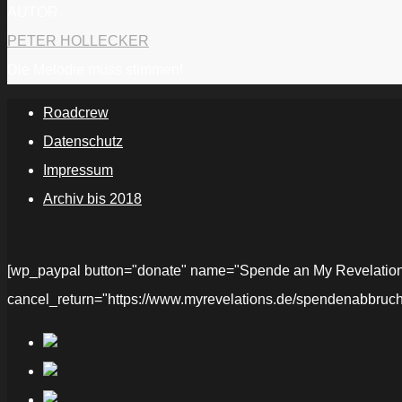
AUTOR
PETER HOLLECKER
Die Melodie muss stimmen!
Roadcrew
Datenschutz
Impressum
Archiv bis 2018
[wp_paypal button="donate" name="Spende an My Revelations" 
cancel_return="https://www.myrevelations.de/spendenabbruch