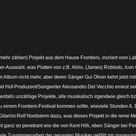
mehr zählen) Projekt aus dem Hause Frontiers, iniziiert vom Lab
-Auswahl, was Platten von z.B. Alirio, (James) Robledo, Icon O
m Album nicht mehr, aber deren Sänger Gui Oliver kehrt jetzt m
d Hof-Produzent/Songwriter Alessandro Del Vecchio erneut sein
benfalls unzählige Projekte, alle musikalisch irgendwie gleich
u einem Frontiers-Festival kommen sollte, wieviele Stunden A.
tarrist Rolf Nordstorm dazu, was dieses Projekt in die reine M
ganz so penetrant wie die von Kent Hilli, eben Sänger bei Perfe
ionale Zusammenarbeit der genanten Musiker gefällt mir insgesam