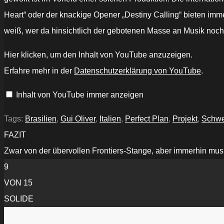
Heart“ oder der knackige Opener „Destiny Calling“ bieten imm
weiß, wer da hinsichtlich der gebotenen Masse an Musik noch 
„Mayank
Hier klicken, um den Inhalt von YouTube anzuzeigen.
(feat.
Gui
Erfahre mehr in der
Datenschutzerklärung von YouTube
.
Oliver)
-
"Destiny
Inhalt von YouTube immer anzeigen
Calling"
-
Official
Music
Tags:
Brasilien
,
Gui Oliver
,
Italien
,
Perfect Plan
,
Projekt
,
Schw
Video“
von
FAZIT
YouTube
anzeigen
Zwar von der übervollen Frontiers-Stange, aber immerhin musi
9
VON 15
SOLIDE