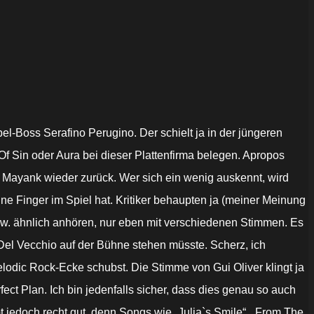
el-Boss Serafino Perugino. Der schielt ja in der jüngeren
f Sin oder Aura bei dieser Plattenfirma belegen. Apropos
it Mayank wieder zurück. Wer sich ein wenig auskennt, wird
e Finger im Spiel hat. Kritiker behaupten ja (meiner Meinung
 bzw. ähnlich anhören, nur eben mit verschiedenen Stimmen. Es
 Del Vecchio auf der Bühne stehen müsste. Scherz, ich
elodic Rock-Ecke schubst. Die Stimme von Gui Oliver klingt ja
ct Plan. Ich bin jedenfalls sicher, dass dies genau so auch
t jedoch recht gut, denn Songs wie „Julia`s Smile“, „From The