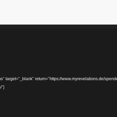
target="_blank" return="https://www.myrevelations.de/spende-
/"]