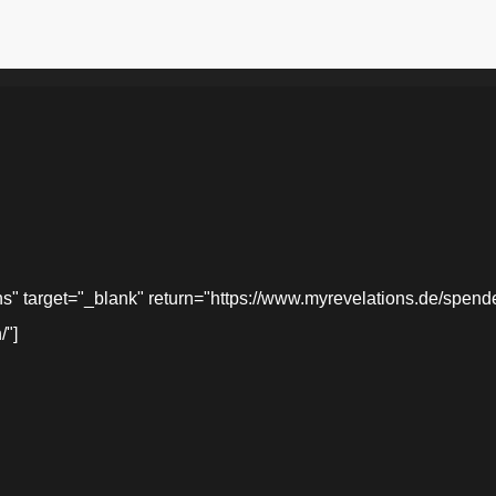
target="_blank" return="https://www.myrevelations.de/spende-
/"]