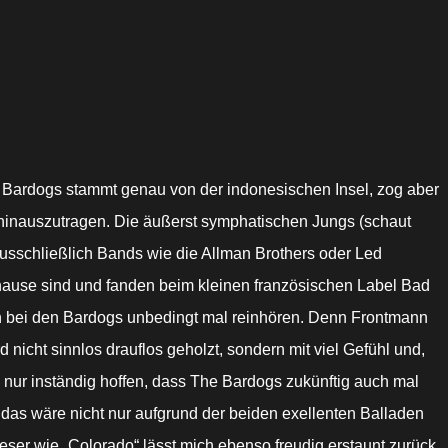
 Bardogs stammt genau von der indonesischen Insel, zog aber
elt hinauszutragen. Die äußerst symphatischen Jungs (schaut
ausschließlich Bands wie die Allman Brothers oder Led
hause sind und fanden beim kleinen französischen Label Bad
sen bei den Bardogs unbedingt mal reinhören. Denn Frontmann
icht sinnlos drauflos geholzt, sondern mit viel Gefühl und,
nur inständig hoffen, dass The Bardogs zukünftig auch mal
as wäre nicht nur aufgrund der beiden exellenten Balladen
lueser wie „Colorado“ lässt mich ebenso freudig erstaunt zurück