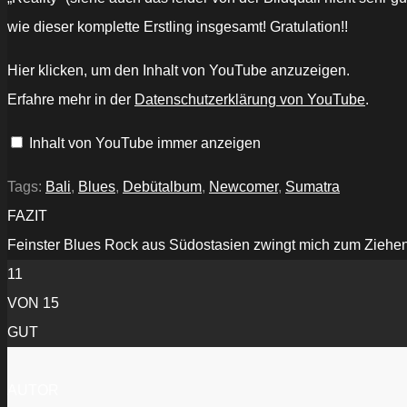
wie dieser komplette Erstling insgesamt! Gratulation!!
„The
Hier klicken, um den Inhalt von YouTube anzuzeigen.
Bardogs
-
Erfahre mehr in der
Datenschutzerklärung von YouTube
.
Reality
(Live
@
Inhalt von YouTube immer anzeigen
Kios
Ahaay
Bandung)“
von
Tags:
Bali
,
Blues
,
Debütalbum
,
Newcomer
,
Sumatra
YouTube
anzeigen
FAZIT
Feinster Blues Rock aus Südostasien zwingt mich zum Ziehen 
11
VON 15
GUT
AUTOR