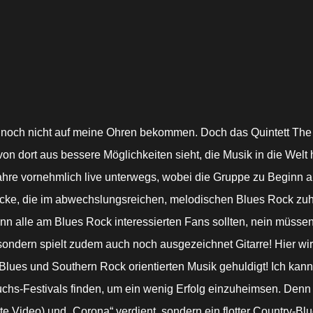
 noch nicht auf meine Ohren bekommen. Doch das Quintett The
an von dort aus bessere Möglichkeiten sieht, die Musik in die W
Jahre vornehmlich live unterwegs, wobei die Gruppe zu Beginn 
tücke, die im abwechslungsreichen, melodischen Blues Rock zu
denn alle am Blues Rock interessierten Fans sollten, nein müs
ndern spielt zudem auch noch ausgezeichnet Gitarre! Hier wird n
ues und Southern Rock orientierten Musik gehuldigt! Ich kann 
s-Festivals finden, um ein wenig Erfolg einzuheimsen. Denn d
gute Video) und „Corona“ verdient, sondern ein flotter Country-B