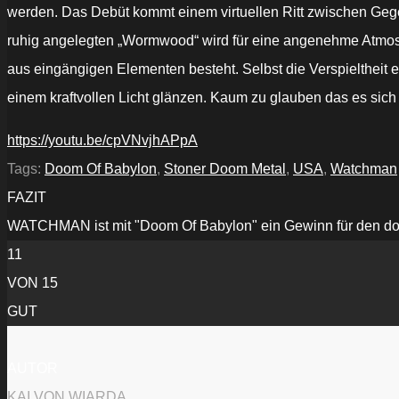
werden. Das Debüt kommt einem virtuellen Ritt zwischen Gege
ruhig angelegten „Wormwood“ wird für eine angenehme Atmosph
aus eingängigen Elementen besteht. Selbst die Verspieltheit 
einem kraftvollen Licht glänzen. Kaum zu glauben das es si
https://youtu.be/cpVNvjhAPpA
Tags:
Doom Of Babylon
,
Stoner Doom Metal
,
USA
,
Watchman
FAZIT
WATCHMAN ist mit "Doom Of Babylon" ein Gewinn für den do
11
VON 15
GUT
AUTOR
KAI VON WIARDA