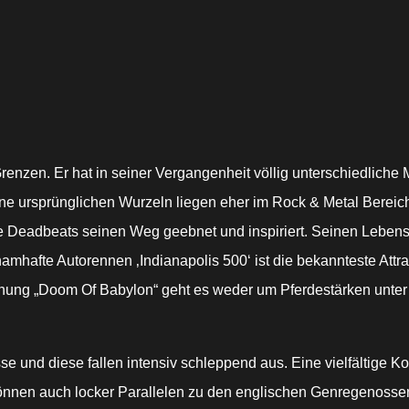
nzen. Er hat in seiner Vergangenheit völlig unterschiedliche 
e ursprünglichen Wurzeln liegen eher im Rock & Metal Bereich
he Deadbeats seinen Weg geebnet und inspiriert. Seinen Lebe
amhafte Autorennen ‚Indianapolis 500‘ ist die bekannteste Attra
lichung „Doom Of Babylon“ geht es weder um Pferdestärken unte
 und diese fallen intensiv schleppend aus. Eine vielfältige 
nnen auch locker Parallelen zu den englischen Genregenoss