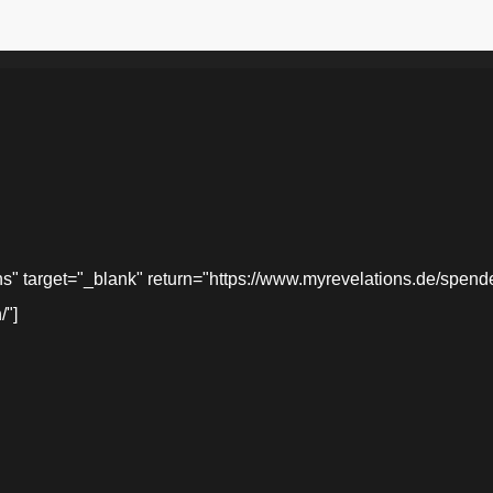
target="_blank" return="https://www.myrevelations.de/spende-
/"]