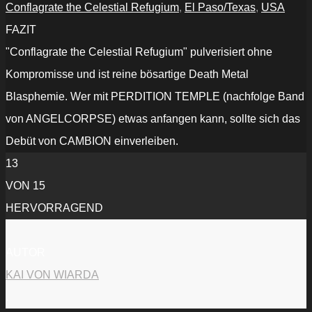
YouTube
Conflagrate the Celestial Refugium
,
El Paso/Texas
,
USA
anzeigen
FAZIT
"Conflagrate the Celestial Refugium" pulverisiert ohne
Kompromisse und ist reine bösartige Death Metal
Blasphemie. Wer mit PERDITION TEMPLE (nachfolge Band
von ANGELCORPSE) etwas anfangen kann, sollte sich das
Debüt von CAMBION einverleiben.
13
VON 15
HERVORRAGEND
AUTOR
KAI VON WIARDA
.