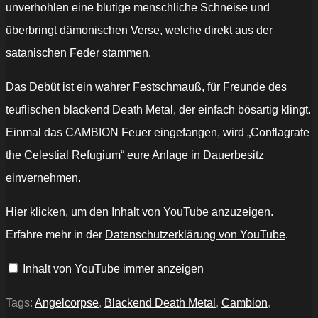
unverhohlen eine blutige menschliche Schneise und
überbringt dämonischen Verse, welche direkt aus der
satanischen Feder stammen.
Das Debüt ist ein wahrer Festschmauß, für Freunde des
teuflischen blackend Death Metal, der einfach bösartig klingt.
Einmal das CAMBION Feuer eingefangen, wird „Conflagrate
the Celestial Refugium“ eure Anlage in Dauerbesitz
einvernehmen.
„CAMBION
Hier klicken, um den Inhalt von YouTube anzuzeigen.
-
Cities
Erfahre mehr in der
Datenschutzerklärung von YouTube
.
of
Brass
(2021,
Inhalt von YouTube immer anzeigen
Death
Metal,
Track
Premiere)“
Tags:
Angelcorpse
,
Blackend Death Metal
,
Cambion
,
von