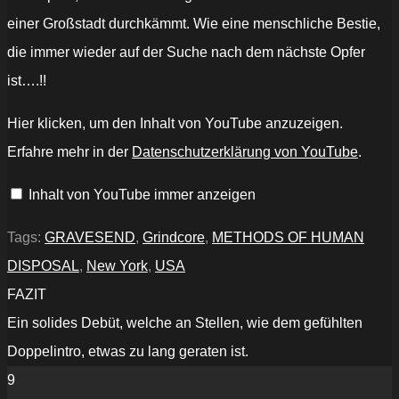
einer Großstadt durchkämmt. Wie eine menschliche Bestie,
die immer wieder auf der Suche nach dem nächste Opfer
ist….!!
„Gravesend:
Hier klicken, um den Inhalt von YouTube anzuzeigen.
Methods
of
Erfahre mehr in der
Datenschutzerklärung von YouTube
.
Human
Disposal“
von
Inhalt von YouTube immer anzeigen
YouTube
anzeigen
Tags:
GRAVESEND
,
Grindcore
,
METHODS OF HUMAN
DISPOSAL
,
New York
,
USA
FAZIT
Ein solides Debüt, welche an Stellen, wie dem gefühlten
Doppelintro, etwas zu lang geraten ist.
9