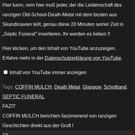
Hier kann, nein hier muß jeder, der die Leidenschaft des
ranzigen Old-School-Death-Metal mit dem besten aus
Skandinavien teilt, genau diese 20 Minuten seiner Zeit in
„Septic Funeral“ invertieren. Ihr werden es lieben !!
„COFFIN
Hier klicken, um den Inhalt von YouTube anzuzeigen.
MULCH
-
Erfahre mehr in der
Datenschutzerklärung von YouTube
.
Black
Liquefaction
-
Inhalt von YouTube immer anzeigen
Caligari
Records“
von
YouTube
Tags:
COFFIN MULCH
,
Death Metal
,
Glasgow
,
Schottland
,
anzeigen
SEPTIC FUNERAL
FAZIT
COFFIN MULCH berichten faszinierend von ranzigen
Geschichten direkt aus der Gruft !