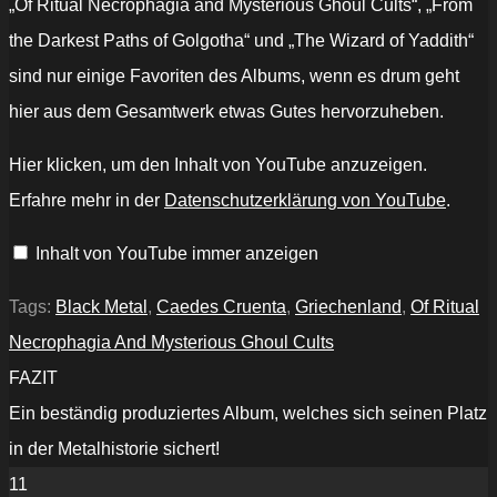
„Of Ritual Necrophagia and Mysterious Ghoul Cults“, „From
the Darkest Paths of Golgotha“ und „The Wizard of Yaddith“
sind nur einige Favoriten des Albums, wenn es drum geht
hier aus dem Gesamtwerk etwas Gutes hervorzuheben.
„Caedes
Hier klicken, um den Inhalt von YouTube anzuzeigen.
Cruenta
"Of
Erfahre mehr in der
Datenschutzerklärung von YouTube
.
Ritual
Necrophagia
and
Inhalt von YouTube immer anzeigen
Mysterious
Ghoul
Cults"“
von
Tags:
Black Metal
,
Caedes Cruenta
,
Griechenland
,
Of Ritual
YouTube
anzeigen
Necrophagia And Mysterious Ghoul Cults
FAZIT
Ein beständig produziertes Album, welches sich seinen Platz
in der Metalhistorie sichert!
11