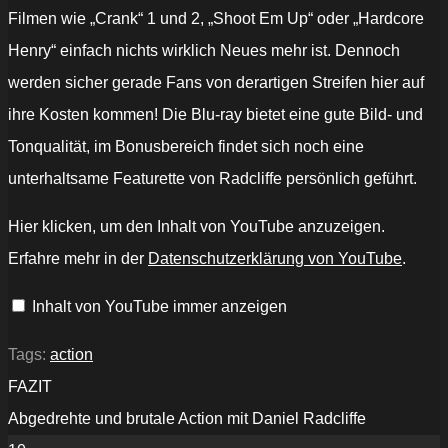
Filmen wie „Crank“ 1 und 2, „Shoot Em Up“ oder „Hardcore
Henry“ einfach nichts wirklich Neues mehr ist. Dennoch
werden sicher gerade Fans von derartigen Streifen hier auf
ihre Kosten kommen! Die Blu-ray bietet eine gute Bild- und
Tonqualität, im Bonusbereich findet sich noch eine
unterhaltsame Featurette von Radcliffe persönlich geführt.
„GUNS
Hier klicken, um den Inhalt von YouTube anzuzeigen.
AKIMBO
Trailer
Erfahre mehr in der
Datenschutzerklärung von YouTube
.
German
Deutsch
(2020)
Inhalt von YouTube immer anzeigen
Exklusiv“
von
YouTube
anzeigen
Tags:
action
FAZIT
Abgedrehte und brutale Action mit Daniel Radcliffe