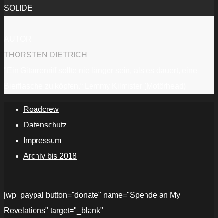
SOLIDE
AUTOR
THORSTEN DIETRICH
"Ein Gitarrenriff sollte nie länger sein, als es dauert, eine
Bierflasche zu köpfen.“ Lemmy Kilmister (Motörhead)
Roadcrew
Datenschutz
Impressum
Archiv bis 2018
[wp_paypal button="donate" name="Spende an My
Revelations" target="_blank"