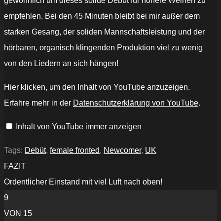
gewöhnlich um dieses solide Debüt für höhere Weihen zu
empfehlen. Bei den 45 Minuten bleibt bei mir außer dem
starken Gesang, der soliden Mannschaftsleistung und der
hörbaren, organisch klingenden Produktion viel zu wenig
von den Liedern an sich hängen!
„SORCERESS
Hier klicken, um den Inhalt von YouTube anzuzeigen.
OF
SIN
Erfahre mehr in der
Datenschutzerklärung von YouTube
.
-
Vixen
of
Inhalt von YouTube immer anzeigen
Virtue
(Official
Lyric
Video)“
Tags:
Debüt
,
female fronted
,
Newcomer
,
UK
von
YouTube
FAZIT
anzeigen
Ordentlicher Einstand mit viel Luft nach oben!
9
VON 15