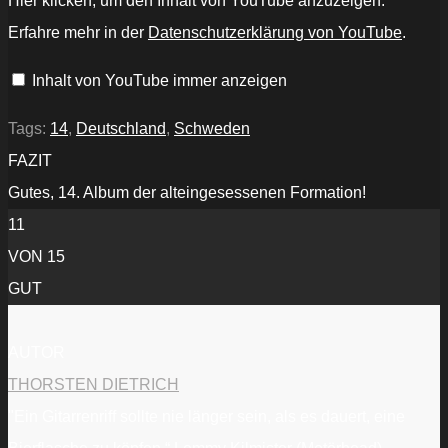
Hier klicken, um den Inhalt von YouTube anzuzeigen.
HEART
-
Erfahre mehr in der
Datenschutzerklärung von YouTube
.
Stand
Your
Ground
Inhalt von YouTube immer anzeigen
(Lyric
Video)“
von
YouTube
Tags:
14
,
Deutschland
,
Schweden
anzeigen
FAZIT
Gutes, 14. Album der alteingesessenen Formation!
11
VON 15
GUT
AUTOR
THORSTEN DIETRICH
"Ein Gitarrenriff sollte nie länger sein, als es dauert, eine