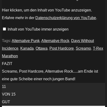
„T-
Hier klicken, um den Inhalt von YouTube anzuzeigen.
Rex
Marathon
Erfahre mehr in der
Datenschutzerklärung von YouTube
.
-
Sheltered
(Official
Inhalt von YouTube immer anzeigen
Music
Video)“
von
YouTube
Tags:
Alternative Punk
,
Alternative Rock
,
Days Without
anzeigen
Incidence
,
Kanada
,
Ottawa
,
Post Hardcore
,
Screamo
,
T-Rex
Marathon
FAZIT
Screamo, Post Hardcore, Alternative Rock.....am Ende ist
eine gute Scheibe einer noch jungen Band!
11
VON 15
GUT