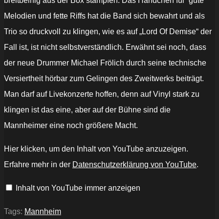
breitbeinig aus der Box stampfen. Das Händchen für gute
Melodien und fette Riffs hat die Band sich bewahrt und als
Trio so druckvoll zu klingen, wie es auf „Lord Of Demise“ der
Fall ist, ist nicht selbstverständlich. Erwähnt sei noch, dass
der neue Drummer Michael Frölich durch seine technische
Versiertheit hörbar zum Gelingen des Zweitwerks beiträgt.
Man darf auf Livekonzerte hoffen, denn auf Vinyl stark zu
klingen ist das eine, aber auf der Bühne sind die
Mannheimer eine noch größere Macht.
„OLD
Hier klicken, um den Inhalt von YouTube anzuzeigen.
MOTHER
HELL
Erfahre mehr in der
Datenschutzerklärung von YouTube
.
-
Betrayal
At
Inhalt von YouTube immer anzeigen
the
Sea“
von
YouTube
Tags:
Mannheim
anzeigen