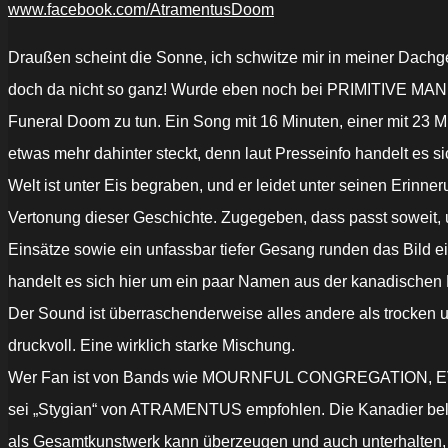
www.facebook.com/AtramentusDoom
Draußen scheint die Sonne, ich schwitze mir in meiner Dach
doch da nicht so ganz! Wurde eben noch bei PRIMITIVE MAN
Funeral Doom zu tun. Ein Song mit 16 Minuten, einer mit 23 M
etwas mehr dahinter steckt, denn laut Presseinfo handelt es si
Welt ist unter Eis begraben, und er leidet unter seinen Erinn
Vertonung dieser Geschichte. Zugegeben, dass passt soweit, un
Einsätze sowie ein unfassbar tiefer Gesang runden das Bil
handelt es sich hier um ein paar Namen aus der kanadischen
Der Sound ist überraschenderweise alles andere als trocken u
druckvoll. Eine wirklich starke Mischung.
Wer Fan ist von Bands wie MOURNFUL CONGREGATION, EVOKE
sei „Stygian“ von ATRAMENTUS empfohlen. Die Kanadier belebe
als Gesamtkunstwerk kann überzeugen und auch unterhalten, 