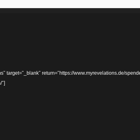
target="_blank" return="https://www.myrevelations.de/spende-
/"]