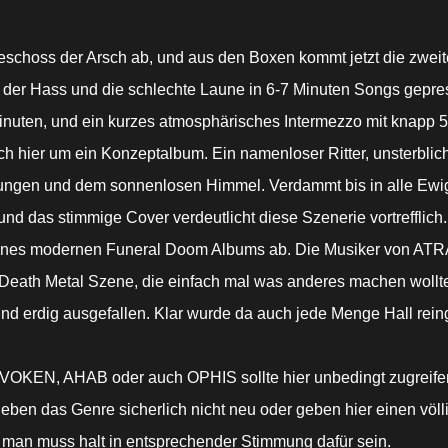
geschoss der Arsch ab, und aus den Boxen kommt jetzt die zwe
 der Hass und die schlechte Laune in 6-7 Minuten Songs gep
inuten, und ein kurzes atmosphärisches Intermezzo mit knapp 5
ch hier um ein Konzeptalbum. Ein namenloser Ritter, unsterblich
erungen und dem sonnenlosen Himmel. Verdammt bis in alle Ewigke
d das stimmige Cover verdeutlicht diese Szenerie vortrefflich. 
d eines modernen Funeral Doom Albums ab. Die Musiker von A
 Death Metal Szene, die einfach mal was anderes machen wollt
nd erdig ausgefallen. Klar wurde da auch jede Menge Hall reing
N, AHAB oder auch OPHIS sollte hier unbedingt zugreifen,
n das Genre sicherlich nicht neu oder geben hier einen völli
man muss halt in entsprechender Stimmung dafür sein.