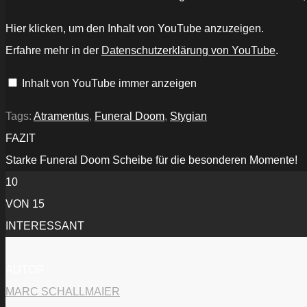
„ATRAMENTUS
Hier klicken, um den Inhalt von YouTube anzuzeigen.
-
Stygian
Erfahre mehr in der
Datenschutzerklärung von YouTube
.
(excerpt
II)“
von
Inhalt von YouTube immer anzeigen
YouTube
anzeigen
Tags:
Atramentus
,
Funeral Doom
,
Stygian
FAZIT
Starke Funeral Doom Scheibe für die besonderen Momente!
10
VON 15
INTERESSANT
AUTOR
MARC SCHALLMAIER