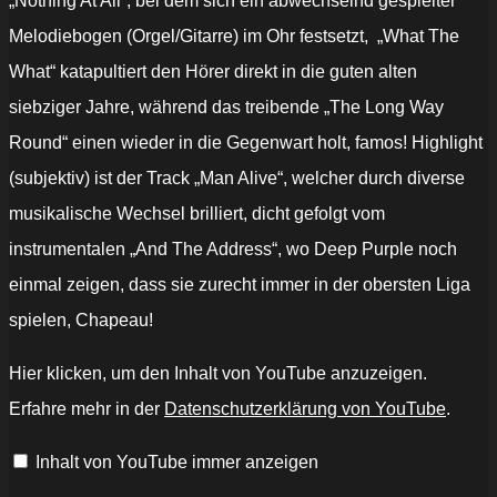
„Nothing At All“, bei dem sich ein abwechselnd gespielter
Melodiebogen (Orgel/Gitarre) im Ohr festsetzt, „What The
What“ katapultiert den Hörer direkt in die guten alten
siebziger Jahre, während das treibende „The Long Way
Round“ einen wieder in die Gegenwart holt, famos! Highlight
(subjektiv) ist der Track „Man Alive“, welcher durch diverse
musikalische Wechsel brilliert, dicht gefolgt vom
instrumentalen „And The Address“, wo Deep Purple noch
einmal zeigen, dass sie zurecht immer in der obersten Liga
spielen, Chapeau!
„Deep
Hier klicken, um den Inhalt von YouTube anzuzeigen.
Purple
"Man
Erfahre mehr in der
Datenschutzerklärung von YouTube
.
Alive"
Official
Video
Inhalt von YouTube immer anzeigen
-
from
the