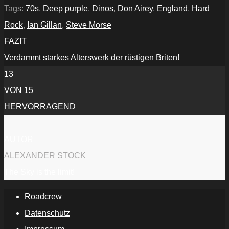
album
Tags:
70s
,
Deep purple
,
Dinos
,
Don Airey
,
England
,
Hard
"Whoosh!"“
von
Rock
,
Ian Gillan
,
Steve Morse
YouTube
anzeigen
FAZIT
Verdammt starkes Alterswerk der rüstigen Briten!
13
VON 15
HERVORRAGEND
AUTOR
ALEXANDER STOCK
The Sky is the limit!
Roadcrew
Datenschutz