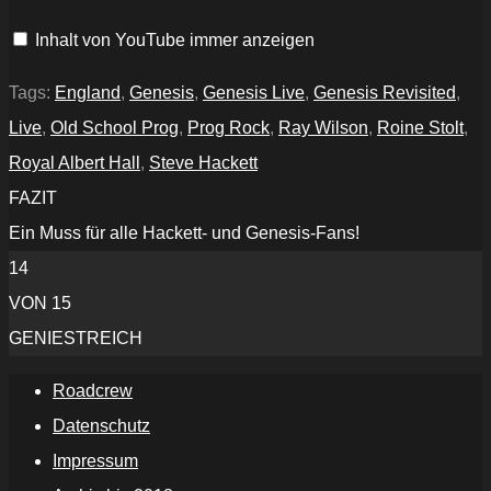
Ready
(Genesis
Inhalt von YouTube immer anzeigen
Revisited,
Live
at
Royal
Tags:
England
,
Genesis
,
Genesis Live
,
Genesis Revisited
,
Albert
Hall)“
Live
,
Old School Prog
,
Prog Rock
,
Ray Wilson
,
Roine Stolt
,
von
YouTube
Royal Albert Hall
,
Steve Hackett
anzeigen
FAZIT
Ein Muss für alle Hackett- und Genesis-Fans!
14
VON 15
GENIESTREICH
Roadcrew
Datenschutz
Impressum