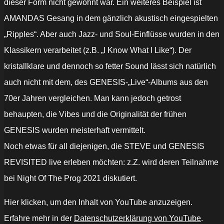
dieser Form nicht gewohnt war. Ein weiteres Beispiel ist
AMANDAS Gesang in dem gänzlich akustisch eingespielten
„Ripples“. Aber auch Jazz- und Soul-Einflüsse wurden in den
Klassikern verarbeitet (z.B. „I Know What I Like“). Der
kristallklare und dennoch so fetter Sound lässt sich natürlich
auch nicht mit dem, des GENESIS-„Live“-Albums aus den
70er Jahren vergleichen. Man kann jedoch getrost
behaupten, die Vibes und die Originalität der frühen
GENESIS wurden meisterhaft vermittelt.
Noch etwas für all diejenigen, die STEVE und GENESIS
REVISITED live erleben möchten: z.Z. wird deren Teilnahme
bei Night Of The Prog 2021 diskutiert.
„Steve
Hier klicken, um den Inhalt von YouTube anzuzeigen.
Hackett
-
Erfahre mehr in der
Datenschutzerklärung von YouTube
.
Supper's