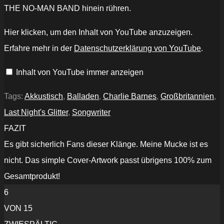
THE NO-MAN BAND hinein rühren.
„Charlie
Hier klicken, um den Inhalt von YouTube anzuzeigen.
Barnes
-
Erfahre mehr in der
Datenschutzerklärung von YouTube
.
Last
Night's
Glitter“
Inhalt von YouTube immer anzeigen
von
YouTube
anzeigen
Tags:
Akkustisch
,
Balladen
,
Charlie Barnes
,
Großbritannien
,
Last Night's Glitter
,
Songwriter
FAZIT
Es gibt sicherlich Fans dieser Klänge. Meine Mucke ist es
nicht. Das simple Cover-Artwork passt übrigens 100% zum
Gesamtprodukt!
6
VON 15