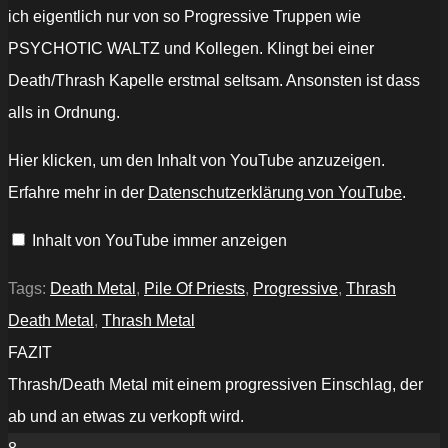
ich eigentlich nur von so Progressive Truppen wie
PSYCHOTIC WALTZ und Kollegen. Klingt bei einer
Death/Thrash Kapelle erstmal seltsam. Ansonsten ist dass
alls in Ordnung.
„PILE
Hier klicken, um den Inhalt von YouTube anzuzeigen.
OF
PRIESTS
Erfahre mehr in der
Datenschutzerklärung von YouTube
.
-
Exile
Unto
Inhalt von YouTube immer anzeigen
Divination
(Official
Audio
Track)“
Tags:
Death Metal
,
Pile Of Priests
,
Progressive
,
Thrash
von
YouTube
Death Metal
,
Thrash Metal
anzeigen
FAZIT
Thrash/Death Metal mit einem progressiven Einschlag, der
ab und an etwas zu verkopft wird.