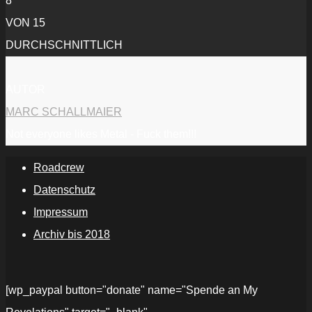
8
VON 15
DURCHSCHNITTLICH
AUTOR
MARC SCHALLMAIER
Not everyone likes Metal - Fuck them!!!
Roadcrew
Datenschutz
Impressum
Archiv bis 2018
[wp_paypal button="donate" name="Spende an My