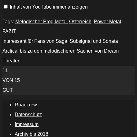
Lyric
Inhalt von YouTube immer anzeigen
Video)“
von
YouTube
anzeigen
Tags:
Melodischer Prog Metal
,
Österreich
,
Power Metal
FAZIT
Interessant für Fans von Saga, Subsignal und Sonata
Arctica, bis zu den melodischeren Sachen von Dream
Theater!
11
VON 15
GUT
Roadcrew
Datenschutz
Impressum
Archiv bis 2018