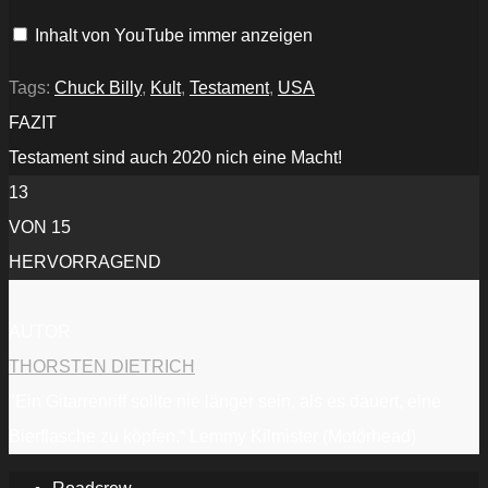
The
Next
Inhalt von YouTube immer anzeigen
Level
(OFFICIAL
MUSIC
VIDEO)“
Tags:
Chuck Billy
,
Kult
,
Testament
,
USA
von
YouTube
FAZIT
anzeigen
Testament sind auch 2020 nich eine Macht!
13
VON 15
HERVORRAGEND
AUTOR
THORSTEN DIETRICH
"Ein Gitarrenriff sollte nie länger sein, als es dauert, eine
Bierflasche zu köpfen.“ Lemmy Kilmister (Motörhead)