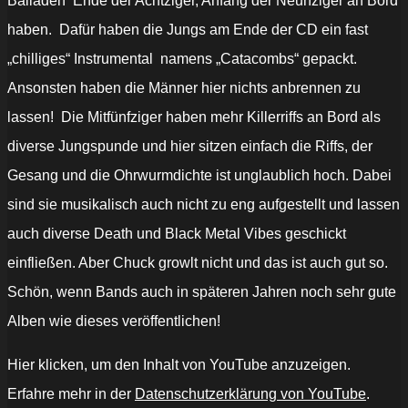
Balladen Ende der Achtziger, Anfang der Neunziger an Bord
haben. Dafür haben die Jungs am Ende der CD ein fast
„chilliges“ Instrumental namens „Catacombs“ gepackt.
Ansonsten haben die Männer hier nichts anbrennen zu
lassen! Die Mitfünfziger haben mehr Killerriffs an Bord als
diverse Jungspunde und hier sitzen einfach die Riffs, der
Gesang und die Ohrwurmdichte ist unglaublich hoch. Dabei
sind sie musikalisch auch nicht zu eng aufgestellt und lassen
auch diverse Death und Black Metal Vibes geschickt
einfließen. Aber Chuck growlt nicht und das ist auch gut so.
Schön, wenn Bands auch in späteren Jahren noch sehr gute
Alben wie dieses veröffentlichen!
„TESTAMENT
Hier klicken, um den Inhalt von YouTube anzuzeigen.
-
Children
Erfahre mehr in der
Datenschutzerklärung von YouTube
.
Of