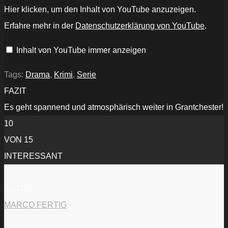
„GRANTCHESTER
Hier klicken, um den Inhalt von YouTube anzuzeigen.
-
Staffel
Erfahre mehr in der
Datenschutzerklärung von YouTube
.
3
-
Trailer
Inhalt von YouTube immer anzeigen
deutsch
[HD]
-
KrimiKollegen“
Tags:
Drama
,
Krimi
,
Serie
von
YouTube
FAZIT
anzeigen
Es geht spannend und atmosphärisch weiter in Grantchester!
10
VON 15
INTERESSANT
AUTOR
MARCO FERTIG
...