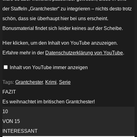
der Staffeln „Grantchester“ zu integrieren – nichts desto trotz
schön, dass sie überhaupt hier bei uns erscheint.
Bonusmaterial findet sich leider keines auf der Scheibe.
„WEIHNACHTEN
Hier klicken, um den Inhalt von YouTube anzuzeigen.
IN
GRANTCHESTER
Erfahre mehr in der
Datenschutzerklärung von YouTube
.
-
Trailer
deutsch
Inhalt von YouTube immer anzeigen
[HD]
-
KrimiKollegen“
von
Tags:
Grantchester
,
Krimi
,
Serie
YouTube
anzeigen
FAZIT
Es weihnachtet im britischen Grantchester!
10
VON 15
INTERESSANT