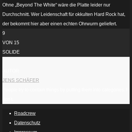
Ohne „Beyond The White“ wäre die Platte leider nur
Durchschnitt. Wer Leidenschaft für okkulten Hard Rock hat,
der bekommt hier aber einen echten Ohrwurm geliefert.
9
VON 15
SOLIDE
AUTOR
JENS SCHÄFER
People try to contain things by putting them into categories. I
don't.
Roadcrew
Datenschutz