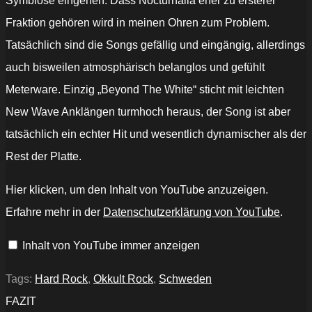
Symbiose eingehen. Dass Nocturnalia eher zu ersterer
Fraktion gehören wird in meinen Ohren zum Problem.
Tatsächlich sind die Songs gefällig und eingängig, allerdings
auch bisweilen atmosphärisch belanglos und gefühlt
Meterware. Einzig „Beyond The White“ sticht mit leichten
New Wave Anklängen turmhoch heraus, der Song ist aber
tatsächlich ein echter Hit und wesentlich dynamischer als der
Rest der Platte.
„Nocturnalia
Hier klicken, um den Inhalt von YouTube anzuzeigen.
-
Beyond
Erfahre mehr in der
Datenschutzerklärung von YouTube
.
the
White
(Lyric
Inhalt von YouTube immer anzeigen
Video)“
von
YouTube
anzeigen
Tags:
Hard Rock
,
Okkult Rock
,
Schweden
FAZIT