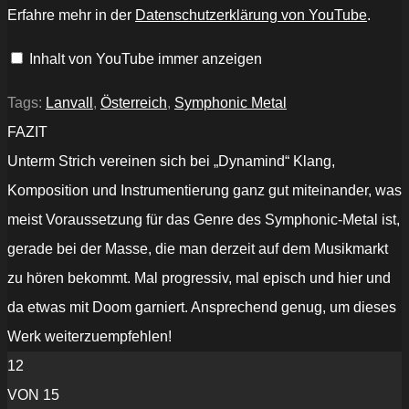
And
Erfahre mehr in der
Datenschutzerklärung von YouTube
.
Let
Go"
(Official
Inhalt von YouTube immer anzeigen
Lyric
Video)“
von
YouTube
Tags:
Lanvall
,
Österreich
,
Symphonic Metal
anzeigen
FAZIT
Unterm Strich vereinen sich bei „Dynamind“ Klang,
Komposition und Instrumentierung ganz gut miteinander, was
meist Voraussetzung für das Genre des Symphonic-Metal ist,
gerade bei der Masse, die man derzeit auf dem Musikmarkt
zu hören bekommt. Mal progressiv, mal episch und hier und
da etwas mit Doom garniert. Ansprechend genug, um dieses
Werk weiterzuempfehlen!
12
VON 15