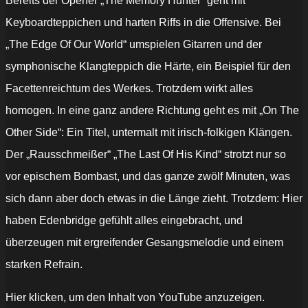
Bereits der Opener „The Memory Hunter” geht mit
Keyboardteppichen und harten Riffs in die Offensive. Bei
„The Edge Of Our World“ umspielen Gitarren und der
symphonische Klangteppich die Härte, ein Beispiel für den
Facettenreichtum des Werkes. Trotzdem wirkt alles
homogen. In eine ganz andere Richtung geht es mit „On The
Other Side“: Ein Titel, untermalt mit irisch-folkigen Klängen.
Der „Rausschmeißer“ „The Last Of His Kind“ strotzt nur so
vor epischem Bombast, und das ganze zwölf Minuten, was
sich dann aber doch etwas in die Länge zieht. Trotzdem: Hier
haben Edenbridge gefühlt alles eingebracht, und
überzeugen mit ergreifender Gesangsmelodie und einem
starken Refrain.
„EDENBRIDGE
Hier klicken, um den Inhalt von YouTube anzuzeigen.
"Live