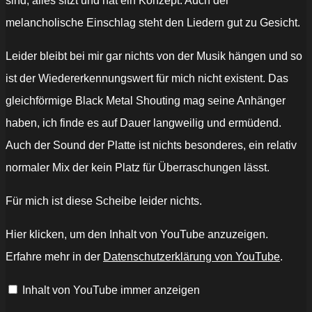
sind, alles sitzt und hat ein Konzept. Auch der
melancholische Einschlag steht den Liedern gut zu Gesicht.
Leider bleibt bei mir gar nichts von der Musik hängen und so
ist der Wiedererkennungswert für mich nicht existent. Das
gleichförmige Black Metal Shouting mag seine Anhänger
haben, ich finde es auf Dauer langweilig und ermüdend.
Auch der Sound der Platte ist nichts besonderes, ein relativ
normaler Mix der kein Platz für Überraschungen lässt.
Für mich ist diese Scheibe leider nichts.
„VORNA
Hier klicken, um den Inhalt von YouTube anzuzeigen.
-
Tyhjyys
Erfahre mehr in der
Datenschutzerklärung von YouTube
.
on
tyyni
(official
Inhalt von YouTube immer anzeigen
video)“
von
YouTube