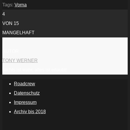
anzeigen
Tags:
Vorna
4
VON 15
MANGELHAFT
AUTOR
TONY WERNER
Nichts ist wahr, alles ist erlaubt!
Roadcrew
Datenschutz
Impressum
Archiv bis 2018