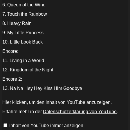
6. Queen of the Wind
7. Touch the Rainbow
8. Heavy Rain
9. My Little Princess
10. Little Look Back
Encore:
11. Living in a World
12. Kingdom of the Night
Encore 2:
13. Na Na Hey Hey Kiss Him Goodbye
„AXXIS
Hier klicken, um den Inhalt von YouTube anzuzeigen.
-
"Bang
Erfahre mehr in der
Datenschutzerklärung von YouTube
.
your
Head
with
Inhalt von YouTube immer anzeigen
AXXIS"-