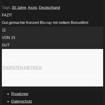
Blu-
Ray
2019“
Tags:
30 Jahre
,
Axxis
,
Deutschland
von
YouTube
FAZIT
anzeigen
Gut gemachte Konzert Blu-ray mit nettem Bonusfilm!
11
VON 15
GUT
AUTOR
THORSTEN DIETRICH
"Ein Gitarrenriff sollte nie länger sein, als es dauert, eine
Bierflasche zu köpfen.“ Lemmy Kilmister (Motörhead)
Roadcrew
Datenschutz