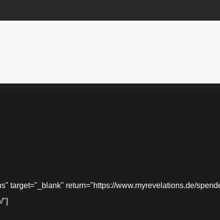
target="_blank" return="https://www.myrevelations.de/spende-
/"]