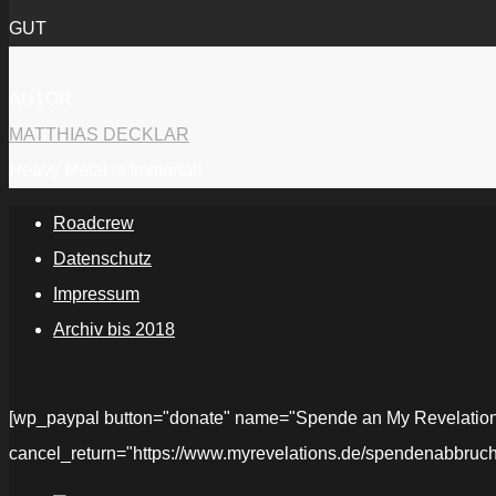
GUT
AUTOR
MATTHIAS DECKLAR
Heavy Metal is Immortal!
Roadcrew
Datenschutz
Impressum
Archiv bis 2018
[wp_paypal button="donate" name="Spende an My Revelations" 
cancel_return="https://www.myrevelations.de/spendenabbruch