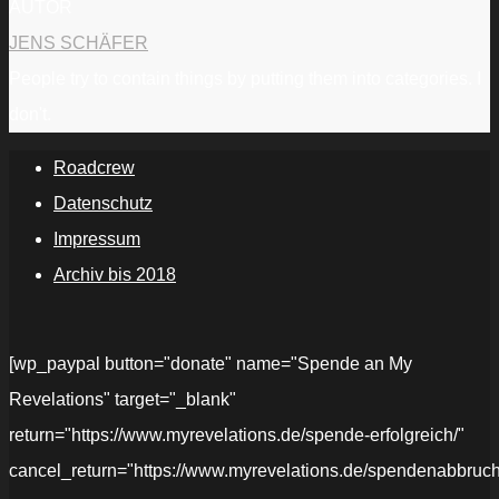
AUTOR
JENS SCHÄFER
People try to contain things by putting them into categories. I
don't.
Roadcrew
Datenschutz
Impressum
Archiv bis 2018
[wp_paypal button="donate" name="Spende an My
Revelations" target="_blank"
return="https://www.myrevelations.de/spende-erfolgreich/"
cancel_return="https://www.myrevelations.de/spendenabbruch