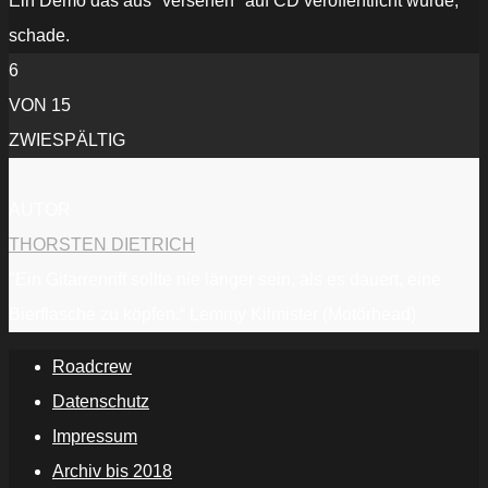
Ein Demo das aus "versehen" auf CD veröffentlicht wurde,
schade.
6
VON 15
ZWIESPÄLTIG
AUTOR
THORSTEN DIETRICH
"Ein Gitarrenriff sollte nie länger sein, als es dauert, eine
Bierflasche zu köpfen.“ Lemmy Kilmister (Motörhead)
Roadcrew
Datenschutz
Impressum
Archiv bis 2018