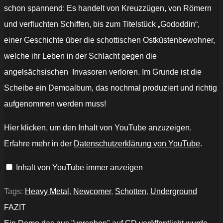
schon spannend: Es handelt von Kreuzzügen, von Römern
und verfluchten Schiffen, bis zum Titelstück „Gododdin“,
einer Geschichte über die schottischen Ostküstenbewohner,
welche ihr Leben in der Schlacht gegen die
angelsächsischen Invasoren verloren. Im Grunde ist die
Scheibe ein Demoalbum, das nochmal produziert und richtig
aufgenommen werden muss!
„Midnight
Hier klicken, um den Inhalt von YouTube anzuzeigen.
Force
-
Erfahre mehr in der
Datenschutzerklärung von YouTube
.
The
Doom
of
Inhalt von YouTube immer anzeigen
Kiev“
von
YouTube
anzeigen
Tags:
Heavy Metal
,
Newcomer
,
Schotten
,
Underground
FAZIT