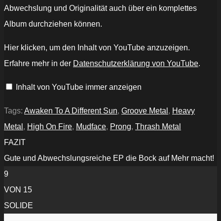
Abwechslung und Originalität auch über ein komplettes
Album durchziehen können.
„Awaken
Hier klicken, um den Inhalt von YouTube anzuzeigen.
to
a
Erfahre mehr in der
Datenschutzerklärung von YouTube
.
Different
Sun“
von
Inhalt von YouTube immer anzeigen
YouTube
anzeigen
Tags:
Awaken To A Different Sun
,
Groove Metal
,
Heavy
Metal
,
High On Fire
,
Mudface
,
Prong
,
Thrash Metal
FAZIT
Gute und Abwechslungsreiche EP die Bock auf Mehr macht!
9
VON 15
SOLIDE