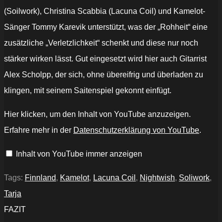
(Soilwork), Christina Scabbia (Lacuna Coil) und Kamelot-
Sänger Tommy Karevik unterstützt, was der „Rohheit“ eine
zusätzliche „Verletzlichkeit“ schenkt und diese nur noch
stärker wirken lässt. Gut eingesetzt wird hier auch Gitarrist
Alex Scholpp, der sich, ohne übereifrig und überladen zu
klingen, mit seinem Saitenspiel gekonnt einfügt.
„Tarja
Hier klicken, um den Inhalt von YouTube anzuzeigen.
"Tears
In
Erfahre mehr in der
Datenschutzerklärung von YouTube
.
Rain"
Official
Music
Inhalt von YouTube immer anzeigen
Video“
von
YouTube
anzeigen
Tags:
Finnland
,
Kamelot
,
Lacuna Coil
,
Nightwish
,
Soliwork
,
Tarja
FAZIT