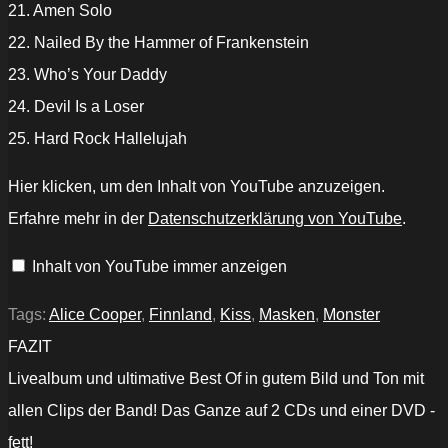
21. Amen Solo
22. Nailed By the Hammer of Frankenstein
23. Who’s Your Daddy
24. Devil Is a Loser
25. Hard Rock Hallelujah
„LORDI
Hier klicken, um den Inhalt von YouTube anzuzeigen.
-
The
Erfahre mehr in der
Datenschutzerklärung von YouTube
.
Riff
Live
at
Inhalt von YouTube immer anzeigen
Z7
(2019)
//
Live
Tags:
Alice Cooper
,
Finnland
,
Kiss
,
Masken
,
Monster
//
AFM
FAZIT
Records“
von
Livealbum und ultimative Best Of in gutem Bild und Ton mit
YouTube
anzeigen
allen Clips der Band! Das Ganze auf 2 CDs und einer DVD -
fett!