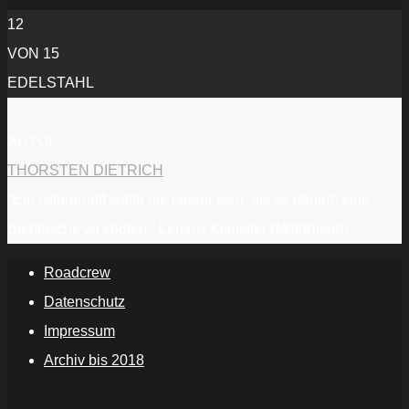
12
VON 15
EDELSTAHL
AUTOR
THORSTEN DIETRICH
"Ein Gitarrenriff sollte nie länger sein, als es dauert, eine
Bierflasche zu köpfen.“ Lemmy Kilmister (Motörhead)
Roadcrew
Datenschutz
Impressum
Archiv bis 2018