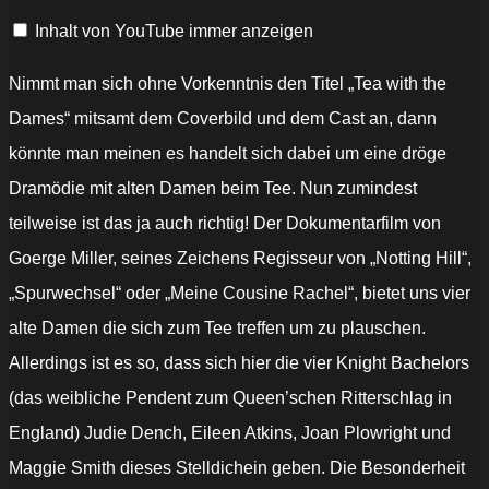
German
Inhalt von YouTube immer anzeigen
Deutsch
(2019)
Exklusiv“
von
Nimmt man sich ohne Vorkenntnis den Titel „Tea with the
YouTube
anzeigen
Dames“ mitsamt dem Coverbild und dem Cast an, dann
könnte man meinen es handelt sich dabei um eine dröge
Dramödie mit alten Damen beim Tee. Nun zumindest
teilweise ist das ja auch richtig! Der Dokumentarfilm von
Goerge Miller, seines Zeichens Regisseur von „Notting Hill“,
„Spurwechsel“ oder „Meine Cousine Rachel“, bietet uns vier
alte Damen die sich zum Tee treffen um zu plauschen.
Allerdings ist es so, dass sich hier die vier Knight Bachelors
(das weibliche Pendent zum Queen’schen Ritterschlag in
England) Judie Dench, Eileen Atkins, Joan Plowright und
Maggie Smith dieses Stelldichein geben. Die Besonderheit