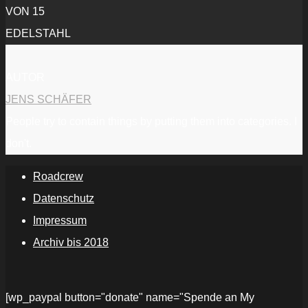
VON 15
EDELSTAHL
AUTOR
JENS SCHÄFER
People try to contain things by putting them into categories. I
don't.
Roadcrew
Datenschutz
Impressum
Archiv bis 2018
[wp_paypal button="donate" name="Spende an My