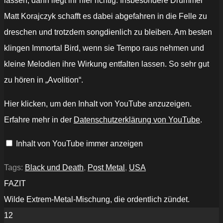
lassen, dann liegt ihr hier richtig. Insbesondere Drummer
Matt Korajczyk schafft es dabei abgefahren in die Felle zu
dreschen und trotzdem songdienlich zu bleiben. Am besten
klingen Immortal Bird, wenn sie Tempo raus nehmen und
kleine Melodien ihre Wirkung entfalten lassen. So sehr gut
zu hören in „Avolition“.
„IMMORTAL
Hier klicken, um den Inhalt von YouTube anzuzeigen.
BIRD
-
Erfahre mehr in der
Datenschutzerklärung von YouTube
.
Anger
Breeds
Contempt
Inhalt von YouTube immer anzeigen
(From
'Thrive
On
Neglect'
Tags:
Black und Death
,
Post Metal
,
USA
LP,
2019)“
FAZIT
von
YouTube
Wilde Extrem-Metal-Mischung, die ordentlich zündet.
anzeigen
12