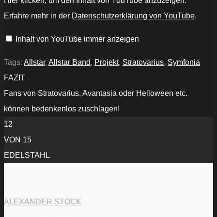
Hier klicken, um den Inhalt von YouTube anzuzeigen.
Tolkki's
Avalon
Erfahre mehr in der
Datenschutzerklärung von YouTube
.
-
"Hear
My
Inhalt von YouTube immer anzeigen
Call"
feat.
Anneke
Van
Tags:
Allstar
,
Allstar Band
,
Projekt
,
Stratovarius
,
Symfonia
Giersbergen
(Lyric
FAZIT
Video)“
von
Fans von Stratovarius, Avantasia oder Helloween etc.
YouTube
anzeigen
können bedenkenlos zuschlagen!
12
VON 15
EDELSTAHL
AUTOR
ALEXANDER STOCK