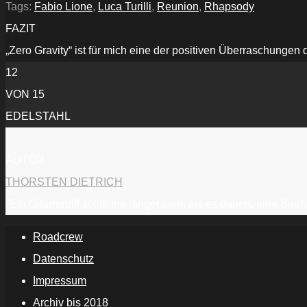
YouTube
Tags:
Fabio Lione
,
Luca Turilli
,
Reunion
,
Rhapsody
anzeigen
FAZIT
„Zero Gravity“ ist für mich eine der positiven Überraschungen 
12
VON 15
EDELSTAHL
AUTOR
THORSTEN DIETRICH
"Ein Gitarrenriff sollte nie länger sein, als es dauert, eine Bi
Roadcrew
Datenschutz
Impressum
Archiv bis 2018