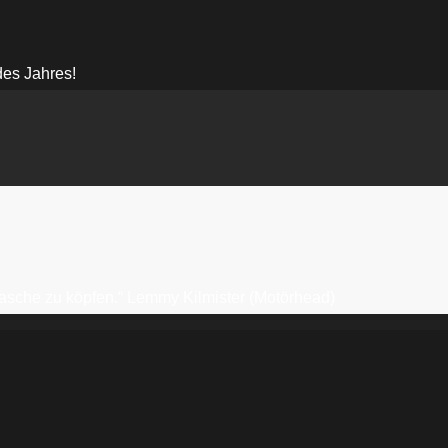
des Jahres!
erflasche zu köpfen.“ Lemmy Kilmister (Motörhead)