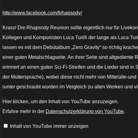
http://www.facebook.com/tlrhapsody/
Krass! Die Rhapsody Reunion sollte eigentlich nur für Liveko
Kollegen und Komponisten Luca Turilli der lange als Luca Tu
lassen es mit dem Debütalbum „Zero Gravity“ so richtig krache
einer guten Metalschlagseite. An ihrer Seite sind altgedien
erinnert an einen guten Sci-Fi-Streifen und die Lieder sind 
der Muttersprache), wobei diese nicht mehr von Mittelalte-und 
runter geschraubt worden im Vergleich zu alten Werken und vi
„Turilli/Lione
Hier klicken, um den Inhalt von YouTube anzuzeigen.
Rhapsody
-
Erfahre mehr in der
Datenschutzerklärung von YouTube
.
Phoenix
Rising
(OFFICIAL
Inhalt von YouTube immer anzeigen
LYRIC
VIDEO)“
von