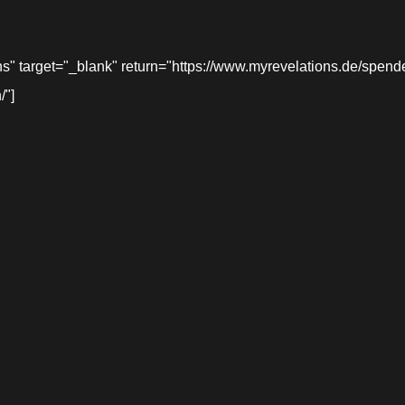
target="_blank" return="https://www.myrevelations.de/spende-
/"]