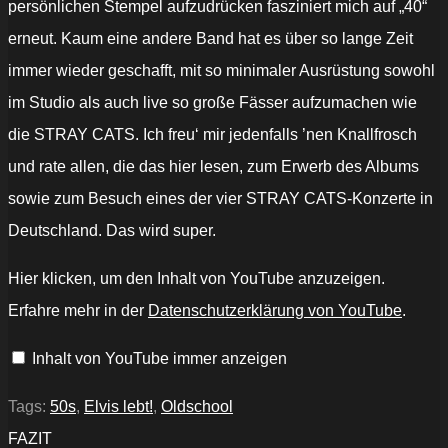
persönlichen Stempel aufzudrücken fasziniert mich auf „40“
erneut. Kaum eine andere Band hat es über so lange Zeit
immer wieder geschafft, mit so minimaler Ausrüstung sowohl
im Studio als auch live so große Fässer aufzumachen wie
die STRAY CATS. Ich freu‘ mir jedenfalls ’nen Knallfrosch
und rate allen, die das hier lesen, zum Erwerb des Albums
sowie zum Besuch eines der vier STRAY CATS-Konzerte in
Deutschland. Das wird super.
„Stray
Hier klicken, um den Inhalt von YouTube anzuzeigen.
Cats
-
Erfahre mehr in der
Datenschutzerklärung von YouTube
.
Rock
It
Off“
Inhalt von YouTube immer anzeigen
von
YouTube
anzeigen
Tags:
50s
,
Elvis lebt!
,
Oldschool
FAZIT