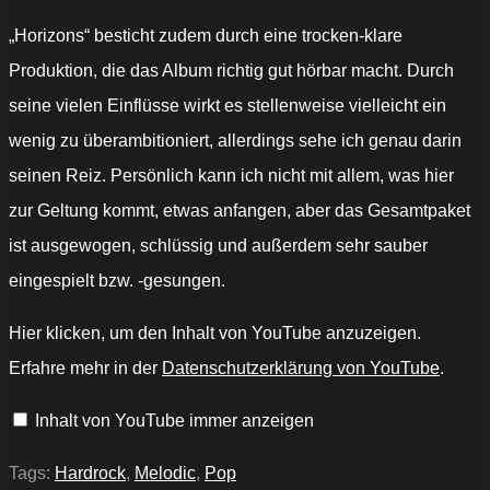
„Horizons“ besticht zudem durch eine trocken-klare
Produktion, die das Album richtig gut hörbar macht. Durch
seine vielen Einflüsse wirkt es stellenweise vielleicht ein
wenig zu überambitioniert, allerdings sehe ich genau darin
seinen Reiz. Persönlich kann ich nicht mit allem, was hier
zur Geltung kommt, etwas anfangen, aber das Gesamtpaket
ist ausgewogen, schlüssig und außerdem sehr sauber
eingespielt bzw. -gesungen.
„Facing
Hier klicken, um den Inhalt von YouTube anzuzeigen.
Fears
-
Erfahre mehr in der
Datenschutzerklärung von YouTube
.
"Bridges
&
Lights"
Inhalt von YouTube immer anzeigen
(7hard/7us)“
von
YouTube
anzeigen
Tags:
Hardrock
,
Melodic
,
Pop